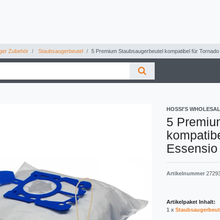
ger Zubehör
Staubsaugerbeutel
5 Premium Staubsaugerbeutel kompatibel für Tornad
HOSSI'S WHOLESA
5 Premiu
kompatibe
Essensio
Artikelnummer
2729
Artikelpaket Inhalt:
1 x
Staubsaugerbeut