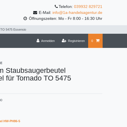
Telefon:
039932 829721
E-Mail:
info@1a-handelsagentur.de
Öffnungszeiten: Mo - Fr 8:00 - 16:30 Uhr
o TO 5475 Essensio
Anmelden
Registrieren
0
LE
m Staubsaugerbeutel
l für Tornado TO 5475
30
el HW-PH86-5