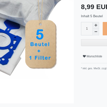
8,99 E
Inhalt
5
Beutel
Wunschliste
* inkl. ges. MwSt. zzgl.