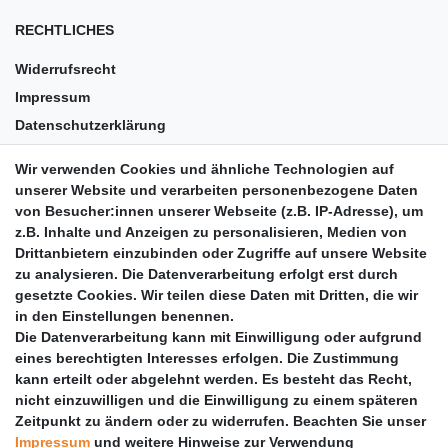
RECHTLICHES
Widerrufsrecht
Impressum
Datenschutzerklärung
AGB
Wir verwenden Cookies und ähnliche Technologien auf
Versandkosten
unserer Website und verarbeiten personenbezogene Daten
Barrierefreiheit
von Besucher:innen unserer Webseite (z.B. IP-Adresse), um
z.B. Inhalte und Anzeigen zu personalisieren, Medien von
Anleitungen
Drittanbietern einzubinden oder Zugriffe auf unsere Website
zu analysieren. Die Datenverarbeitung erfolgt erst durch
Vertrag widerrufen
gesetzte Cookies. Wir teilen diese Daten mit Dritten, die wir
PARTNER
in den Einstellungen benennen.
Die Datenverarbeitung kann mit Einwilligung oder aufgrund
DHL
eines berechtigten Interesses erfolgen. Die Zustimmung
kann erteilt oder abgelehnt werden. Es besteht das Recht,
GLS
nicht einzuwilligen und die Einwilligung zu einem späteren
DB Schenker
Zeitpunkt zu ändern oder zu widerrufen. Beachten Sie unser
PaketPLUS
Impressum
und weitere Hinweise zur Verwendung