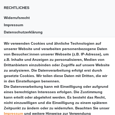
RECHTLICHES
Widerrufsrecht
Impressum
Datenschutzerklärung
AGB
Wir verwenden Cookies und ähnliche Technologien auf
Versandkosten
unserer Website und verarbeiten personenbezogene Daten
Barrierefreiheit
von Besucher:innen unserer Webseite (z.B. IP-Adresse), um
z.B. Inhalte und Anzeigen zu personalisieren, Medien von
Anleitungen
Drittanbietern einzubinden oder Zugriffe auf unsere Website
zu analysieren. Die Datenverarbeitung erfolgt erst durch
Vertrag widerrufen
gesetzte Cookies. Wir teilen diese Daten mit Dritten, die wir
PARTNER
in den Einstellungen benennen.
Die Datenverarbeitung kann mit Einwilligung oder aufgrund
DHL
eines berechtigten Interesses erfolgen. Die Zustimmung
kann erteilt oder abgelehnt werden. Es besteht das Recht,
GLS
nicht einzuwilligen und die Einwilligung zu einem späteren
DB Schenker
Zeitpunkt zu ändern oder zu widerrufen. Beachten Sie unser
PaketPLUS
Impressum
und weitere Hinweise zur Verwendung