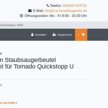
Telefon:
039932 829721
E-Mail:
info@1a-handelsagentur.de
Öffnungszeiten: Mo - Fr 8:00 - 16:30 Uhr
o Quickstopp U 4429
Anmelden
Registrieren
0
LE
m Staubsaugerbeutel
l für Tornado Quickstopp U
43
el HW-PH86-5