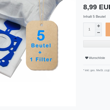
8,99 E
Inhalt
5
Beutel
Wunschliste
* inkl. ges. MwSt. zzgl.