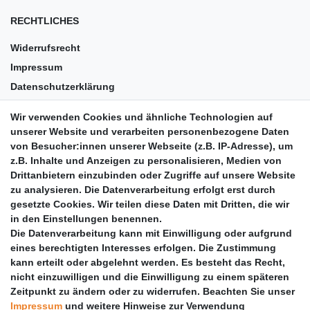
RECHTLICHES
Widerrufsrecht
Impressum
Datenschutzerklärung
AGB
Wir verwenden Cookies und ähnliche Technologien auf
Versandkosten
unserer Website und verarbeiten personenbezogene Daten
Barrierefreiheit
von Besucher:innen unserer Webseite (z.B. IP-Adresse), um
z.B. Inhalte und Anzeigen zu personalisieren, Medien von
Anleitungen
Drittanbietern einzubinden oder Zugriffe auf unsere Website
zu analysieren. Die Datenverarbeitung erfolgt erst durch
Vertrag widerrufen
gesetzte Cookies. Wir teilen diese Daten mit Dritten, die wir
PARTNER
in den Einstellungen benennen.
Die Datenverarbeitung kann mit Einwilligung oder aufgrund
DHL
eines berechtigten Interesses erfolgen. Die Zustimmung
kann erteilt oder abgelehnt werden. Es besteht das Recht,
GLS
nicht einzuwilligen und die Einwilligung zu einem späteren
DB Schenker
Zeitpunkt zu ändern oder zu widerrufen. Beachten Sie unser
PaketPLUS
Impressum
und weitere Hinweise zur Verwendung