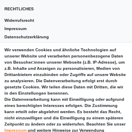
RECHTLICHES
Widerrufsrecht
Impressum
Datenschutzerklärung
AGB
Wir verwenden Cookies und ähnliche Technologien auf
Versandkosten
unserer Website und verarbeiten personenbezogene Daten
Barrierefreiheit
von Besucher:innen unserer Webseite (z.B. IP-Adresse), um
z.B. Inhalte und Anzeigen zu personalisieren, Medien von
Anleitungen
Drittanbietern einzubinden oder Zugriffe auf unsere Website
zu analysieren. Die Datenverarbeitung erfolgt erst durch
Vertrag widerrufen
gesetzte Cookies. Wir teilen diese Daten mit Dritten, die wir
PARTNER
in den Einstellungen benennen.
Die Datenverarbeitung kann mit Einwilligung oder aufgrund
DHL
eines berechtigten Interesses erfolgen. Die Zustimmung
kann erteilt oder abgelehnt werden. Es besteht das Recht,
GLS
nicht einzuwilligen und die Einwilligung zu einem späteren
DB Schenker
Zeitpunkt zu ändern oder zu widerrufen. Beachten Sie unser
PaketPLUS
Impressum
und weitere Hinweise zur Verwendung