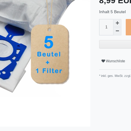
8,99 E
Inhalt
5
Beutel
Wunschliste
* inkl. ges. MwSt. zzgl.