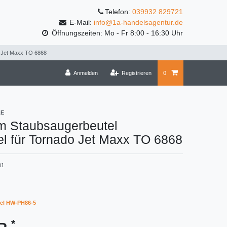
Telefon:
039932 829721
E-Mail:
info@1a-handelsagentur.de
Öffnungszeiten: Mo - Fr 8:00 - 16:30 Uhr
o Jet Maxx TO 6868
Anmelden
Registrieren
0
LE
m Staubsaugerbeutel
l für Tornado Jet Maxx TO 6868
01
el HW-PH86-5
*