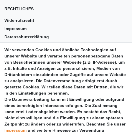
RECHTLICHES
Widerrufsrecht
Impressum
Datenschutzerklärung
AGB
Wir verwenden Cookies und ähnliche Technologien auf
Versandkosten
unserer Website und verarbeiten personenbezogene Daten
Barrierefreiheit
von Besucher:innen unserer Webseite (z.B. IP-Adresse), um
z.B. Inhalte und Anzeigen zu personalisieren, Medien von
Anleitungen
Drittanbietern einzubinden oder Zugriffe auf unsere Website
zu analysieren. Die Datenverarbeitung erfolgt erst durch
Vertrag widerrufen
gesetzte Cookies. Wir teilen diese Daten mit Dritten, die wir
PARTNER
in den Einstellungen benennen.
Die Datenverarbeitung kann mit Einwilligung oder aufgrund
DHL
eines berechtigten Interesses erfolgen. Die Zustimmung
kann erteilt oder abgelehnt werden. Es besteht das Recht,
GLS
nicht einzuwilligen und die Einwilligung zu einem späteren
DB Schenker
Zeitpunkt zu ändern oder zu widerrufen. Beachten Sie unser
PaketPLUS
Impressum
und weitere Hinweise zur Verwendung