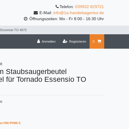
Telefon:
039932 829721
E-Mail:
info@1a-handelsagentur.de
Öffnungszeiten: Mo - Fr 8:00 - 16:30 Uhr
o Essensio TO 4673
Anmelden
Registrieren
0
LE
m Staubsaugerbeutel
l für Tornado Essensio TO
06
el HW-PH86-5