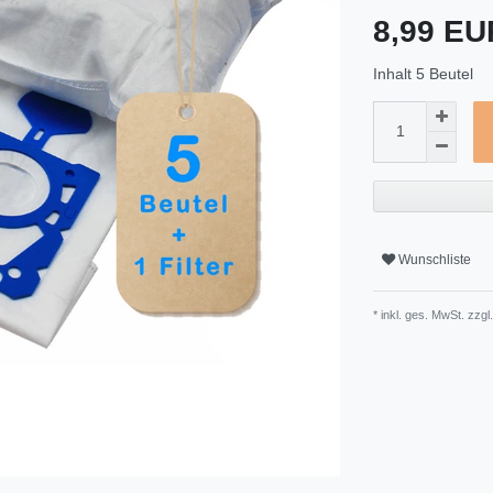
8,99 E
Inhalt
5
Beutel
Wunschliste
* inkl. ges. MwSt. zzgl.