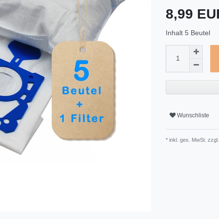
8,99 E
Inhalt
5
Beutel
Wunschliste
* inkl. ges. MwSt. zzgl.