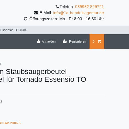
Telefon:
039932 829721
E-Mail:
info@1a-handelsagentur.de
Öffnungszeiten: Mo - Fr 8:00 - 16:30 Uhr
o Essensio TO 4604
Anmelden
Registrieren
0
LE
m Staubsaugerbeutel
l für Tornado Essensio TO
37
el HW-PH86-5