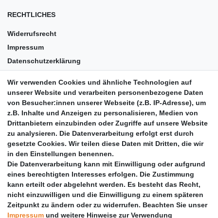
RECHTLICHES
Widerrufsrecht
Impressum
Datenschutzerklärung
AGB
Wir verwenden Cookies und ähnliche Technologien auf
Versandkosten
unserer Website und verarbeiten personenbezogene Daten
Barrierefreiheit
von Besucher:innen unserer Webseite (z.B. IP-Adresse), um
z.B. Inhalte und Anzeigen zu personalisieren, Medien von
Anleitungen
Drittanbietern einzubinden oder Zugriffe auf unsere Website
zu analysieren. Die Datenverarbeitung erfolgt erst durch
Vertrag widerrufen
gesetzte Cookies. Wir teilen diese Daten mit Dritten, die wir
PARTNER
in den Einstellungen benennen.
Die Datenverarbeitung kann mit Einwilligung oder aufgrund
DHL
eines berechtigten Interesses erfolgen. Die Zustimmung
kann erteilt oder abgelehnt werden. Es besteht das Recht,
GLS
nicht einzuwilligen und die Einwilligung zu einem späteren
DB Schenker
Zeitpunkt zu ändern oder zu widerrufen. Beachten Sie unser
PaketPLUS
Impressum
und weitere Hinweise zur Verwendung