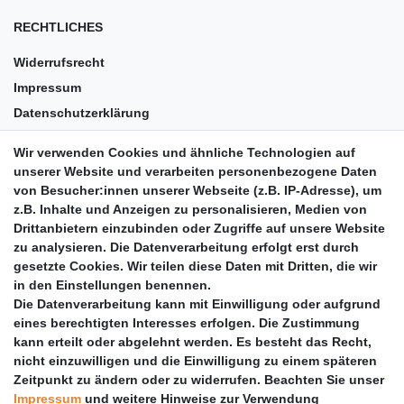
RECHTLICHES
Widerrufsrecht
Impressum
Datenschutzerklärung
AGB
Wir verwenden Cookies und ähnliche Technologien auf
Versandkosten
unserer Website und verarbeiten personenbezogene Daten
Barrierefreiheit
von Besucher:innen unserer Webseite (z.B. IP-Adresse), um
z.B. Inhalte und Anzeigen zu personalisieren, Medien von
Anleitungen
Drittanbietern einzubinden oder Zugriffe auf unsere Website
zu analysieren. Die Datenverarbeitung erfolgt erst durch
Vertrag widerrufen
gesetzte Cookies. Wir teilen diese Daten mit Dritten, die wir
PARTNER
in den Einstellungen benennen.
Die Datenverarbeitung kann mit Einwilligung oder aufgrund
DHL
eines berechtigten Interesses erfolgen. Die Zustimmung
kann erteilt oder abgelehnt werden. Es besteht das Recht,
GLS
nicht einzuwilligen und die Einwilligung zu einem späteren
DB Schenker
Zeitpunkt zu ändern oder zu widerrufen. Beachten Sie unser
PaketPLUS
Impressum
und weitere Hinweise zur Verwendung