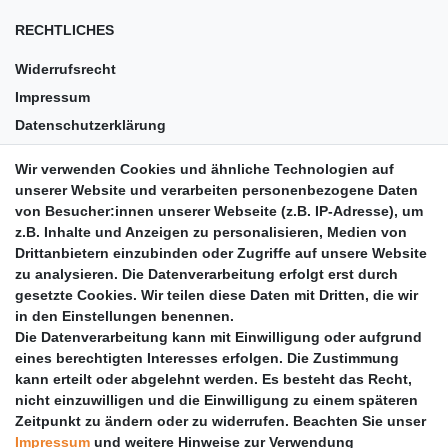
RECHTLICHES
Widerrufsrecht
Impressum
Datenschutzerklärung
AGB
Wir verwenden Cookies und ähnliche Technologien auf
Versandkosten
unserer Website und verarbeiten personenbezogene Daten
Barrierefreiheit
von Besucher:innen unserer Webseite (z.B. IP-Adresse), um
z.B. Inhalte und Anzeigen zu personalisieren, Medien von
Anleitungen
Drittanbietern einzubinden oder Zugriffe auf unsere Website
zu analysieren. Die Datenverarbeitung erfolgt erst durch
Vertrag widerrufen
gesetzte Cookies. Wir teilen diese Daten mit Dritten, die wir
PARTNER
in den Einstellungen benennen.
Die Datenverarbeitung kann mit Einwilligung oder aufgrund
DHL
eines berechtigten Interesses erfolgen. Die Zustimmung
kann erteilt oder abgelehnt werden. Es besteht das Recht,
GLS
nicht einzuwilligen und die Einwilligung zu einem späteren
DB Schenker
Zeitpunkt zu ändern oder zu widerrufen. Beachten Sie unser
PaketPLUS
Impressum
und weitere Hinweise zur Verwendung