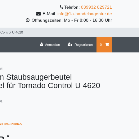
Telefon:
039932 829721
E-Mail:
info@1a-handelsagentur.de
Öffnungszeiten: Mo - Fr 8:00 - 16:30 Uhr
 Control U 4620
Anmelden
Registrieren
0
LE
m Staubsaugerbeutel
l für Tornado Control U 4620
81
el HW-PH86-5
*