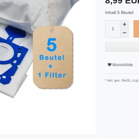
8,99 E
Inhalt
5
Beutel
Wunschliste
* inkl. ges. MwSt. zzgl.