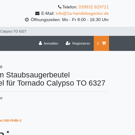
Telefon:
039932 829721
E-Mail:
info@1a-handelsagentur.de
Öffnungszeiten: Mo - Fr 8:00 - 16:30 Uhr
o Calypso TO 6327
Anmelden
Registrieren
0
LE
m Staubsaugerbeutel
l für Tornado Calypso TO 6327
98
el HW-PH86-5
*