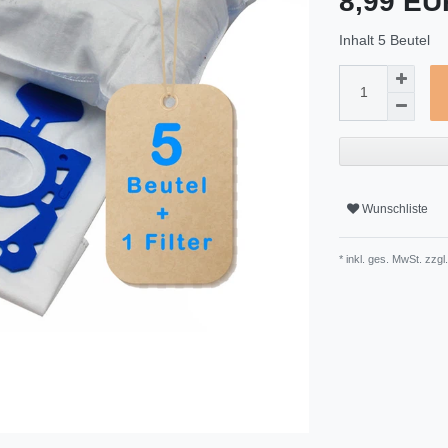
8,99 E
Inhalt
5
Beutel
Wunschliste
* inkl. ges. MwSt. zzgl.