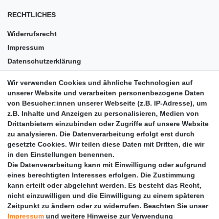
RECHTLICHES
Widerrufsrecht
Impressum
Datenschutzerklärung
AGB
Wir verwenden Cookies und ähnliche Technologien auf
Versandkosten
unserer Website und verarbeiten personenbezogene Daten
Barrierefreiheit
von Besucher:innen unserer Webseite (z.B. IP-Adresse), um
z.B. Inhalte und Anzeigen zu personalisieren, Medien von
Anleitungen
Drittanbietern einzubinden oder Zugriffe auf unsere Website
zu analysieren. Die Datenverarbeitung erfolgt erst durch
Vertrag widerrufen
gesetzte Cookies. Wir teilen diese Daten mit Dritten, die wir
PARTNER
in den Einstellungen benennen.
Die Datenverarbeitung kann mit Einwilligung oder aufgrund
DHL
eines berechtigten Interesses erfolgen. Die Zustimmung
kann erteilt oder abgelehnt werden. Es besteht das Recht,
GLS
nicht einzuwilligen und die Einwilligung zu einem späteren
DB Schenker
Zeitpunkt zu ändern oder zu widerrufen. Beachten Sie unser
PaketPLUS
Impressum
und weitere Hinweise zur Verwendung