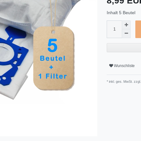
8,99 E
Inhalt
5
Beutel
Wunschliste
* inkl. ges. MwSt. zzgl.