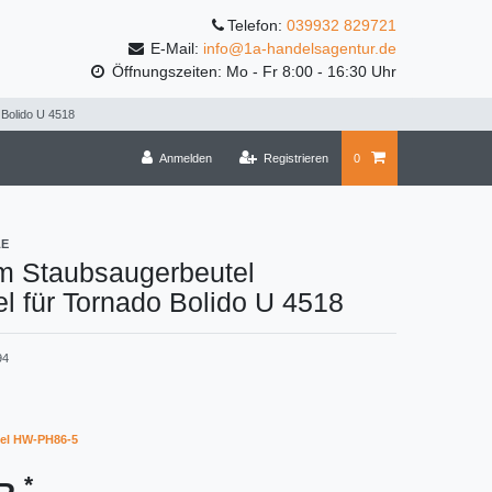
Telefon:
039932 829721
E-Mail:
info@1a-handelsagentur.de
Öffnungszeiten: Mo - Fr 8:00 - 16:30 Uhr
 Bolido U 4518
Anmelden
Registrieren
0
LE
m Staubsaugerbeutel
l für Tornado Bolido U 4518
94
el HW-PH86-5
*