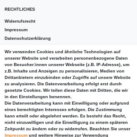
RECHTLICHES
Widerrufsrecht
Impressum
Datenschutzerklärung
AGB
Wir verwenden Cookies und ähnliche Technologien auf
Versandkosten
unserer Website und verarbeiten personenbezogene Daten
Barrierefreiheit
von Besucher:innen unserer Webseite (z.B. IP-Adresse), um
z.B. Inhalte und Anzeigen zu personalisieren, Medien von
Anleitungen
Drittanbietern einzubinden oder Zugriffe auf unsere Website
zu analysieren. Die Datenverarbeitung erfolgt erst durch
Vertrag widerrufen
gesetzte Cookies. Wir teilen diese Daten mit Dritten, die wir
PARTNER
in den Einstellungen benennen.
Die Datenverarbeitung kann mit Einwilligung oder aufgrund
DHL
eines berechtigten Interesses erfolgen. Die Zustimmung
kann erteilt oder abgelehnt werden. Es besteht das Recht,
GLS
nicht einzuwilligen und die Einwilligung zu einem späteren
DB Schenker
Zeitpunkt zu ändern oder zu widerrufen. Beachten Sie unser
PaketPLUS
Impressum
und weitere Hinweise zur Verwendung