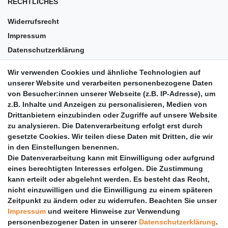
RECHTLICHES
Widerrufsrecht
Impressum
Datenschutzerklärung
AGB
Wir verwenden Cookies und ähnliche Technologien auf
Versandkosten
unserer Website und verarbeiten personenbezogene Daten
Barrierefreiheit
von Besucher:innen unserer Webseite (z.B. IP-Adresse), um
z.B. Inhalte und Anzeigen zu personalisieren, Medien von
Anleitungen
Drittanbietern einzubinden oder Zugriffe auf unsere Website
zu analysieren. Die Datenverarbeitung erfolgt erst durch
Vertrag widerrufen
gesetzte Cookies. Wir teilen diese Daten mit Dritten, die wir
PARTNER
in den Einstellungen benennen.
Die Datenverarbeitung kann mit Einwilligung oder aufgrund
DHL
eines berechtigten Interesses erfolgen. Die Zustimmung
kann erteilt oder abgelehnt werden. Es besteht das Recht,
GLS
nicht einzuwilligen und die Einwilligung zu einem späteren
DB Schenker
Zeitpunkt zu ändern oder zu widerrufen. Beachten Sie unser
PaketPLUS
Impressum
und weitere Hinweise zur Verwendung
personenbezogener Daten in unserer
Daten­schutz­erklärung
.
SPONSORING