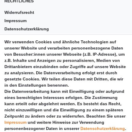
RECHTLICHES
Widerrufsrecht
Impressum
Datenschutzerklärung
AGB
Wir verwenden Cookies und ähnliche Technologien auf
Versandkosten
unserer Website und verarbeiten personenbezogene Daten
Barrierefreiheit
von Besucher:innen unserer Webseite (z.B. IP-Adresse), um
z.B. Inhalte und Anzeigen zu personalisieren, Medien von
Anleitungen
Drittanbietern einzubinden oder Zugriffe auf unsere Website
zu analysieren. Die Datenverarbeitung erfolgt erst durch
Vertrag widerrufen
gesetzte Cookies. Wir teilen diese Daten mit Dritten, die wir
PARTNER
in den Einstellungen benennen.
Die Datenverarbeitung kann mit Einwilligung oder aufgrund
DHL
eines berechtigten Interesses erfolgen. Die Zustimmung
kann erteilt oder abgelehnt werden. Es besteht das Recht,
GLS
nicht einzuwilligen und die Einwilligung zu einem späteren
DB Schenker
Zeitpunkt zu ändern oder zu widerrufen. Beachten Sie unser
PaketPLUS
Impressum
und weitere Hinweise zur Verwendung
personenbezogener Daten in unserer
Daten­schutz­erklärung
.
SPONSORING