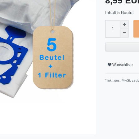
8,99 E
Inhalt
5
Beutel
Wunschliste
* inkl. ges. MwSt. zzgl.