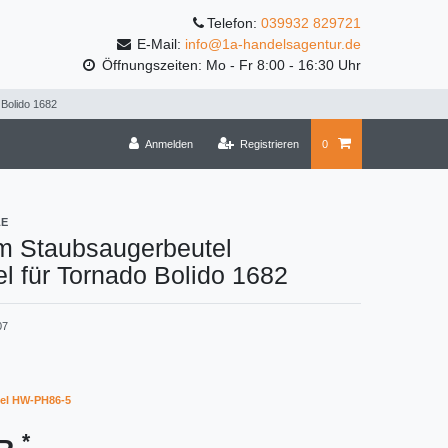
Telefon:
039932 829721
E-Mail:
info@1a-handelsagentur.de
Öffnungszeiten: Mo - Fr 8:00 - 16:30 Uhr
 Bolido 1682
Anmelden
Registrieren
0
LE
m Staubsaugerbeutel
l für Tornado Bolido 1682
07
el HW-PH86-5
*