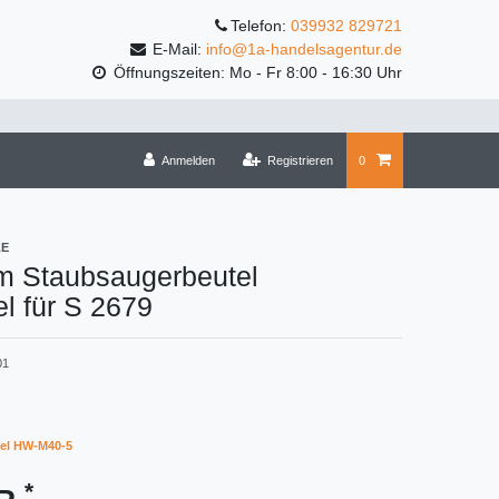
Telefon:
039932 829721
E-Mail:
info@1a-handelsagentur.de
Öffnungszeiten: Mo - Fr 8:00 - 16:30 Uhr
Anmelden
Registrieren
0
LE
m Staubsaugerbeutel
l für S 2679
01
el HW-M40-5
*