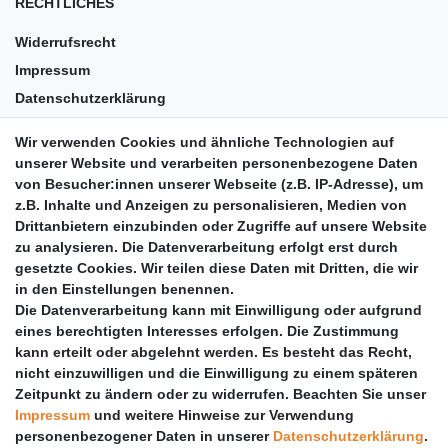
RECHTLICHES
Widerrufsrecht
Impressum
Datenschutzerklärung
AGB
Wir verwenden Cookies und ähnliche Technologien auf
Versandkosten
unserer Website und verarbeiten personenbezogene Daten
Barrierefreiheit
von Besucher:innen unserer Webseite (z.B. IP-Adresse), um
z.B. Inhalte und Anzeigen zu personalisieren, Medien von
Anleitungen
Drittanbietern einzubinden oder Zugriffe auf unsere Website
zu analysieren. Die Datenverarbeitung erfolgt erst durch
Vertrag widerrufen
gesetzte Cookies. Wir teilen diese Daten mit Dritten, die wir
PARTNER
in den Einstellungen benennen.
Die Datenverarbeitung kann mit Einwilligung oder aufgrund
DHL
eines berechtigten Interesses erfolgen. Die Zustimmung
kann erteilt oder abgelehnt werden. Es besteht das Recht,
GLS
nicht einzuwilligen und die Einwilligung zu einem späteren
DB Schenker
Zeitpunkt zu ändern oder zu widerrufen. Beachten Sie unser
PaketPLUS
Impressum
und weitere Hinweise zur Verwendung
personenbezogener Daten in unserer
Daten­schutz­erklärung
.
SPONSORING