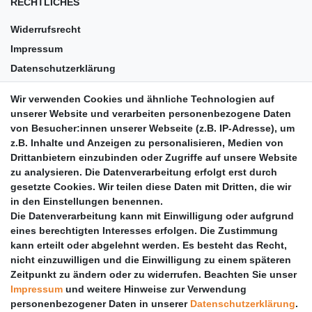
RECHTLICHES
Widerrufsrecht
Impressum
Datenschutzerklärung
AGB
Wir verwenden Cookies und ähnliche Technologien auf
Versandkosten
unserer Website und verarbeiten personenbezogene Daten
Barrierefreiheit
von Besucher:innen unserer Webseite (z.B. IP-Adresse), um
z.B. Inhalte und Anzeigen zu personalisieren, Medien von
Anleitungen
Drittanbietern einzubinden oder Zugriffe auf unsere Website
zu analysieren. Die Datenverarbeitung erfolgt erst durch
Vertrag widerrufen
gesetzte Cookies. Wir teilen diese Daten mit Dritten, die wir
PARTNER
in den Einstellungen benennen.
Die Datenverarbeitung kann mit Einwilligung oder aufgrund
DHL
eines berechtigten Interesses erfolgen. Die Zustimmung
kann erteilt oder abgelehnt werden. Es besteht das Recht,
GLS
nicht einzuwilligen und die Einwilligung zu einem späteren
DB Schenker
Zeitpunkt zu ändern oder zu widerrufen. Beachten Sie unser
PaketPLUS
Impressum
und weitere Hinweise zur Verwendung
personenbezogener Daten in unserer
Daten­schutz­erklärung
.
SPONSORING