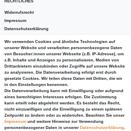
RECHTLICHES
Widerrufsrecht
Impressum
Datenschutzerklärung
AGB
Wir verwenden Cookies und ähnliche Technologien auf
Versandkosten
unserer Website und verarbeiten personenbezogene Daten
Barrierefreiheit
von Besucher:innen unserer Webseite (z.B. IP-Adresse), um
z.B. Inhalte und Anzeigen zu personalisieren, Medien von
Anleitungen
Drittanbietern einzubinden oder Zugriffe auf unsere Website
zu analysieren. Die Datenverarbeitung erfolgt erst durch
Vertrag widerrufen
gesetzte Cookies. Wir teilen diese Daten mit Dritten, die wir
PARTNER
in den Einstellungen benennen.
Die Datenverarbeitung kann mit Einwilligung oder aufgrund
DHL
eines berechtigten Interesses erfolgen. Die Zustimmung
kann erteilt oder abgelehnt werden. Es besteht das Recht,
GLS
nicht einzuwilligen und die Einwilligung zu einem späteren
DB Schenker
Zeitpunkt zu ändern oder zu widerrufen. Beachten Sie unser
PaketPLUS
Impressum
und weitere Hinweise zur Verwendung
personenbezogener Daten in unserer
Daten­schutz­erklärung
.
SPONSORING