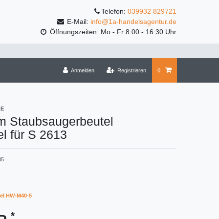
Telefon:
039932 829721
E-Mail:
info@1a-handelsagentur.de
Öffnungszeiten: Mo - Fr 8:00 - 16:30 Uhr
Anmelden
Registrieren
0
LE
m Staubsaugerbeutel
l für S 2613
35
el HW-M40-5
*