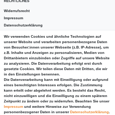
RECHTLICHES
Widerrufsrecht
Impressum
Datenschutzerklärung
AGB
Wir verwenden Cookies und ähnliche Technologien auf
Versandkosten
unserer Website und verarbeiten personenbezogene Daten
Barrierefreiheit
von Besucher:innen unserer Webseite (z.B. IP-Adresse), um
z.B. Inhalte und Anzeigen zu personalisieren, Medien von
Anleitungen
Drittanbietern einzubinden oder Zugriffe auf unsere Website
zu analysieren. Die Datenverarbeitung erfolgt erst durch
Vertrag widerrufen
gesetzte Cookies. Wir teilen diese Daten mit Dritten, die wir
PARTNER
in den Einstellungen benennen.
Die Datenverarbeitung kann mit Einwilligung oder aufgrund
DHL
eines berechtigten Interesses erfolgen. Die Zustimmung
kann erteilt oder abgelehnt werden. Es besteht das Recht,
GLS
nicht einzuwilligen und die Einwilligung zu einem späteren
DB Schenker
Zeitpunkt zu ändern oder zu widerrufen. Beachten Sie unser
PaketPLUS
Impressum
und weitere Hinweise zur Verwendung
personenbezogener Daten in unserer
Daten­schutz­erklärung
.
SPONSORING