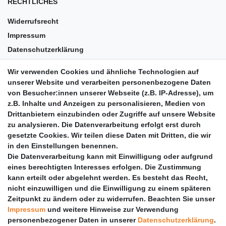
RECHTLICHES
Widerrufsrecht
Impressum
Datenschutzerklärung
AGB
Wir verwenden Cookies und ähnliche Technologien auf
Versandkosten
unserer Website und verarbeiten personenbezogene Daten
Barrierefreiheit
von Besucher:innen unserer Webseite (z.B. IP-Adresse), um
z.B. Inhalte und Anzeigen zu personalisieren, Medien von
Anleitungen
Drittanbietern einzubinden oder Zugriffe auf unsere Website
zu analysieren. Die Datenverarbeitung erfolgt erst durch
Vertrag widerrufen
gesetzte Cookies. Wir teilen diese Daten mit Dritten, die wir
PARTNER
in den Einstellungen benennen.
Die Datenverarbeitung kann mit Einwilligung oder aufgrund
DHL
eines berechtigten Interesses erfolgen. Die Zustimmung
kann erteilt oder abgelehnt werden. Es besteht das Recht,
GLS
nicht einzuwilligen und die Einwilligung zu einem späteren
DB Schenker
Zeitpunkt zu ändern oder zu widerrufen. Beachten Sie unser
PaketPLUS
Impressum
und weitere Hinweise zur Verwendung
personenbezogener Daten in unserer
Daten­schutz­erklärung
.
SPONSORING