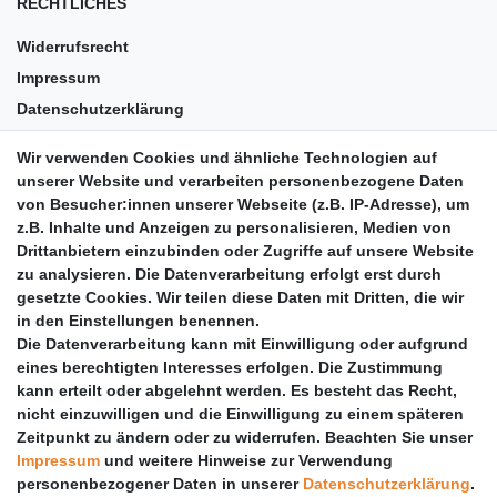
RECHTLICHES
Widerrufsrecht
Impressum
Datenschutzerklärung
AGB
Wir verwenden Cookies und ähnliche Technologien auf
Versandkosten
unserer Website und verarbeiten personenbezogene Daten
Barrierefreiheit
von Besucher:innen unserer Webseite (z.B. IP-Adresse), um
z.B. Inhalte und Anzeigen zu personalisieren, Medien von
Anleitungen
Drittanbietern einzubinden oder Zugriffe auf unsere Website
zu analysieren. Die Datenverarbeitung erfolgt erst durch
Vertrag widerrufen
gesetzte Cookies. Wir teilen diese Daten mit Dritten, die wir
PARTNER
in den Einstellungen benennen.
Die Datenverarbeitung kann mit Einwilligung oder aufgrund
DHL
eines berechtigten Interesses erfolgen. Die Zustimmung
kann erteilt oder abgelehnt werden. Es besteht das Recht,
GLS
nicht einzuwilligen und die Einwilligung zu einem späteren
DB Schenker
Zeitpunkt zu ändern oder zu widerrufen. Beachten Sie unser
PaketPLUS
Impressum
und weitere Hinweise zur Verwendung
personenbezogener Daten in unserer
Daten­schutz­erklärung
.
SPONSORING