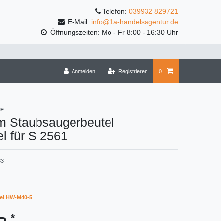
Telefon:
039932 829721
E-Mail:
info@1a-handelsagentur.de
Öffnungszeiten: Mo - Fr 8:00 - 16:30 Uhr
Anmelden
Registrieren
0
LE
m Staubsaugerbeutel
l für S 2561
83
el HW-M40-5
*