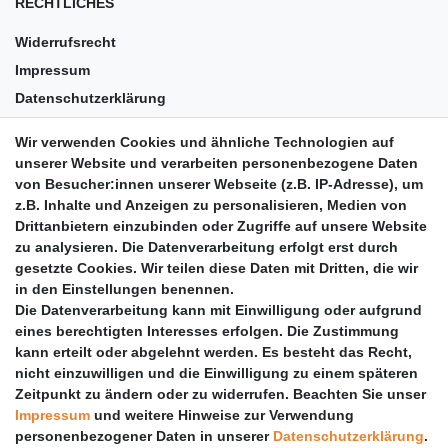
RECHTLICHES
Widerrufsrecht
Impressum
Datenschutzerklärung
AGB
Wir verwenden Cookies und ähnliche Technologien auf
Versandkosten
unserer Website und verarbeiten personenbezogene Daten
Barrierefreiheit
von Besucher:innen unserer Webseite (z.B. IP-Adresse), um
z.B. Inhalte und Anzeigen zu personalisieren, Medien von
Anleitungen
Drittanbietern einzubinden oder Zugriffe auf unsere Website
zu analysieren. Die Datenverarbeitung erfolgt erst durch
Vertrag widerrufen
gesetzte Cookies. Wir teilen diese Daten mit Dritten, die wir
PARTNER
in den Einstellungen benennen.
Die Datenverarbeitung kann mit Einwilligung oder aufgrund
DHL
eines berechtigten Interesses erfolgen. Die Zustimmung
kann erteilt oder abgelehnt werden. Es besteht das Recht,
GLS
nicht einzuwilligen und die Einwilligung zu einem späteren
DB Schenker
Zeitpunkt zu ändern oder zu widerrufen. Beachten Sie unser
PaketPLUS
Impressum
und weitere Hinweise zur Verwendung
personenbezogener Daten in unserer
Daten­schutz­erklärung
.
SPONSORING