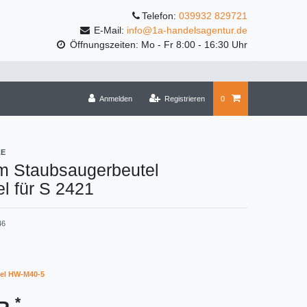
Telefon:
039932 829721
E-Mail:
info@1a-handelsagentur.de
Öffnungszeiten: Mo - Fr 8:00 - 16:30 Uhr
Anmelden
Registrieren
0
LE
m Staubsaugerbeutel
l für S 2421
46
el HW-M40-5
*