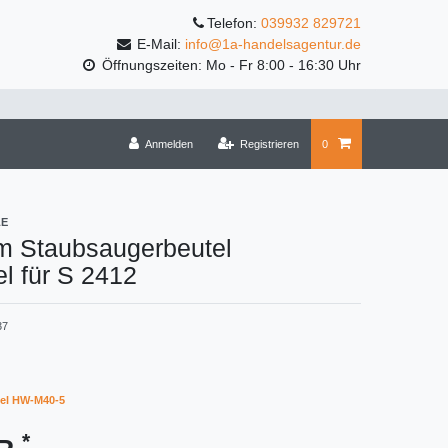
Telefon:
039932 829721
E-Mail:
info@1a-handelsagentur.de
Öffnungszeiten: Mo - Fr 8:00 - 16:30 Uhr
Anmelden
Registrieren
0
LE
m Staubsaugerbeutel
l für S 2412
37
el HW-M40-5
*