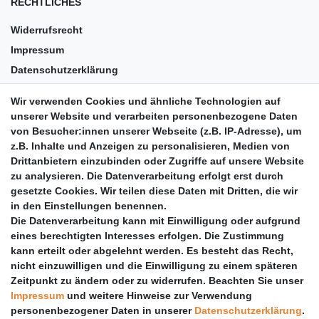
RECHTLICHES
Widerrufsrecht
Impressum
Datenschutzerklärung
AGB
Wir verwenden Cookies und ähnliche Technologien auf
Versandkosten
unserer Website und verarbeiten personenbezogene Daten
Barrierefreiheit
von Besucher:innen unserer Webseite (z.B. IP-Adresse), um
z.B. Inhalte und Anzeigen zu personalisieren, Medien von
Anleitungen
Drittanbietern einzubinden oder Zugriffe auf unsere Website
zu analysieren. Die Datenverarbeitung erfolgt erst durch
Vertrag widerrufen
gesetzte Cookies. Wir teilen diese Daten mit Dritten, die wir
PARTNER
in den Einstellungen benennen.
Die Datenverarbeitung kann mit Einwilligung oder aufgrund
DHL
eines berechtigten Interesses erfolgen. Die Zustimmung
kann erteilt oder abgelehnt werden. Es besteht das Recht,
GLS
nicht einzuwilligen und die Einwilligung zu einem späteren
DB Schenker
Zeitpunkt zu ändern oder zu widerrufen. Beachten Sie unser
PaketPLUS
Impressum
und weitere Hinweise zur Verwendung
personenbezogener Daten in unserer
Daten­schutz­erklärung
.
SPONSORING