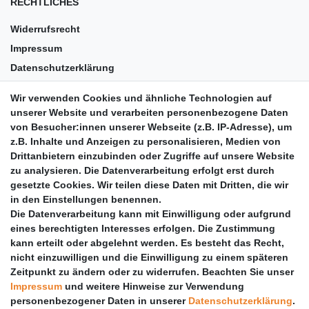
RECHTLICHES
Widerrufsrecht
Impressum
Datenschutzerklärung
AGB
Wir verwenden Cookies und ähnliche Technologien auf
Versandkosten
unserer Website und verarbeiten personenbezogene Daten
Barrierefreiheit
von Besucher:innen unserer Webseite (z.B. IP-Adresse), um
z.B. Inhalte und Anzeigen zu personalisieren, Medien von
Anleitungen
Drittanbietern einzubinden oder Zugriffe auf unsere Website
zu analysieren. Die Datenverarbeitung erfolgt erst durch
Vertrag widerrufen
gesetzte Cookies. Wir teilen diese Daten mit Dritten, die wir
PARTNER
in den Einstellungen benennen.
Die Datenverarbeitung kann mit Einwilligung oder aufgrund
DHL
eines berechtigten Interesses erfolgen. Die Zustimmung
kann erteilt oder abgelehnt werden. Es besteht das Recht,
GLS
nicht einzuwilligen und die Einwilligung zu einem späteren
DB Schenker
Zeitpunkt zu ändern oder zu widerrufen. Beachten Sie unser
PaketPLUS
Impressum
und weitere Hinweise zur Verwendung
personenbezogener Daten in unserer
Daten­schutz­erklärung
.
SPONSORING