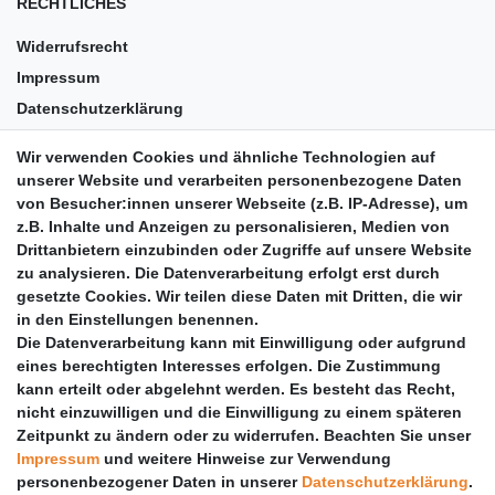
RECHTLICHES
Widerrufsrecht
Impressum
Datenschutzerklärung
AGB
Wir verwenden Cookies und ähnliche Technologien auf
Versandkosten
unserer Website und verarbeiten personenbezogene Daten
Barrierefreiheit
von Besucher:innen unserer Webseite (z.B. IP-Adresse), um
z.B. Inhalte und Anzeigen zu personalisieren, Medien von
Anleitungen
Drittanbietern einzubinden oder Zugriffe auf unsere Website
zu analysieren. Die Datenverarbeitung erfolgt erst durch
Vertrag widerrufen
gesetzte Cookies. Wir teilen diese Daten mit Dritten, die wir
PARTNER
in den Einstellungen benennen.
Die Datenverarbeitung kann mit Einwilligung oder aufgrund
DHL
eines berechtigten Interesses erfolgen. Die Zustimmung
kann erteilt oder abgelehnt werden. Es besteht das Recht,
GLS
nicht einzuwilligen und die Einwilligung zu einem späteren
DB Schenker
Zeitpunkt zu ändern oder zu widerrufen. Beachten Sie unser
PaketPLUS
Impressum
und weitere Hinweise zur Verwendung
personenbezogener Daten in unserer
Daten­schutz­erklärung
.
SPONSORING