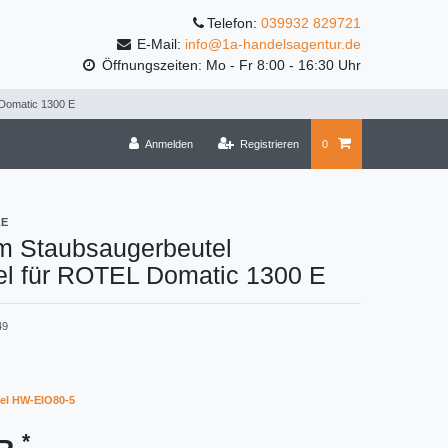
Telefon:
039932 829721
E-Mail:
info@1a-handelsagentur.de
Öffnungszeiten: Mo - Fr 8:00 - 16:30 Uhr
 Domatic 1300 E
Anmelden
Registrieren
0
LE
m Staubsaugerbeutel
el für ROTEL Domatic 1300 E
49
el HW-EIO80-5
*