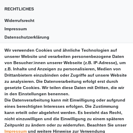
RECHTLICHES
Widerrufsrecht
Impressum
Datenschutzerklärung
AGB
Wir verwenden Cookies und ähnliche Technologien auf
Versandkosten
unserer Website und verarbeiten personenbezogene Daten
Barrierefreiheit
von Besucher:innen unserer Webseite (z.B. IP-Adresse), um
z.B. Inhalte und Anzeigen zu personalisieren, Medien von
Anleitungen
Drittanbietern einzubinden oder Zugriffe auf unsere Website
zu analysieren. Die Datenverarbeitung erfolgt erst durch
Vertrag widerrufen
gesetzte Cookies. Wir teilen diese Daten mit Dritten, die wir
PARTNER
in den Einstellungen benennen.
Die Datenverarbeitung kann mit Einwilligung oder aufgrund
DHL
eines berechtigten Interesses erfolgen. Die Zustimmung
kann erteilt oder abgelehnt werden. Es besteht das Recht,
GLS
nicht einzuwilligen und die Einwilligung zu einem späteren
DB Schenker
Zeitpunkt zu ändern oder zu widerrufen. Beachten Sie unser
PaketPLUS
Impressum
und weitere Hinweise zur Verwendung