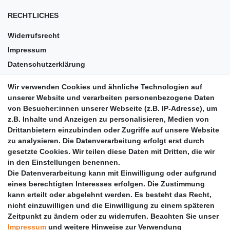
RECHTLICHES
Widerrufsrecht
Impressum
Datenschutzerklärung
AGB
Wir verwenden Cookies und ähnliche Technologien auf
Versandkosten
unserer Website und verarbeiten personenbezogene Daten
Barrierefreiheit
von Besucher:innen unserer Webseite (z.B. IP-Adresse), um
z.B. Inhalte und Anzeigen zu personalisieren, Medien von
Anleitungen
Drittanbietern einzubinden oder Zugriffe auf unsere Website
zu analysieren. Die Datenverarbeitung erfolgt erst durch
Vertrag widerrufen
gesetzte Cookies. Wir teilen diese Daten mit Dritten, die wir
PARTNER
in den Einstellungen benennen.
Die Datenverarbeitung kann mit Einwilligung oder aufgrund
DHL
eines berechtigten Interesses erfolgen. Die Zustimmung
kann erteilt oder abgelehnt werden. Es besteht das Recht,
GLS
nicht einzuwilligen und die Einwilligung zu einem späteren
DB Schenker
Zeitpunkt zu ändern oder zu widerrufen. Beachten Sie unser
PaketPLUS
Impressum
und weitere Hinweise zur Verwendung