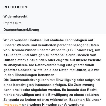
RECHTLICHES
Widerrufsrecht
Impressum
Datenschutzerklärung
AGB
Wir verwenden Cookies und ähnliche Technologien auf
Versandkosten
unserer Website und verarbeiten personenbezogene Daten
Barrierefreiheit
von Besucher:innen unserer Webseite (z.B. IP-Adresse), um
z.B. Inhalte und Anzeigen zu personalisieren, Medien von
Anleitungen
Drittanbietern einzubinden oder Zugriffe auf unsere Website
zu analysieren. Die Datenverarbeitung erfolgt erst durch
Vertrag widerrufen
gesetzte Cookies. Wir teilen diese Daten mit Dritten, die wir
PARTNER
in den Einstellungen benennen.
Die Datenverarbeitung kann mit Einwilligung oder aufgrund
DHL
eines berechtigten Interesses erfolgen. Die Zustimmung
kann erteilt oder abgelehnt werden. Es besteht das Recht,
GLS
nicht einzuwilligen und die Einwilligung zu einem späteren
DB Schenker
Zeitpunkt zu ändern oder zu widerrufen. Beachten Sie unser
PaketPLUS
Impressum
und weitere Hinweise zur Verwendung