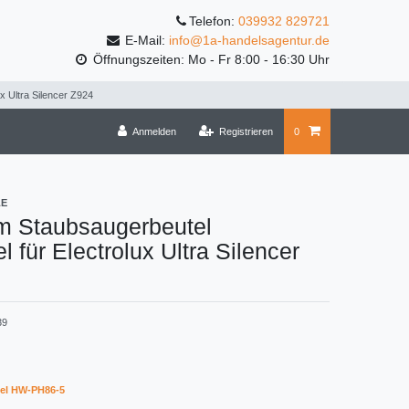
Telefon:
039932 829721
E-Mail:
info@1a-handelsagentur.de
Öffnungszeiten: Mo - Fr 8:00 - 16:30 Uhr
x Ultra Silencer Z924
Anmelden
Registrieren
0
LE
m Staubsaugerbeutel
l für Electrolux Ultra Silencer
39
el HW-PH86-5