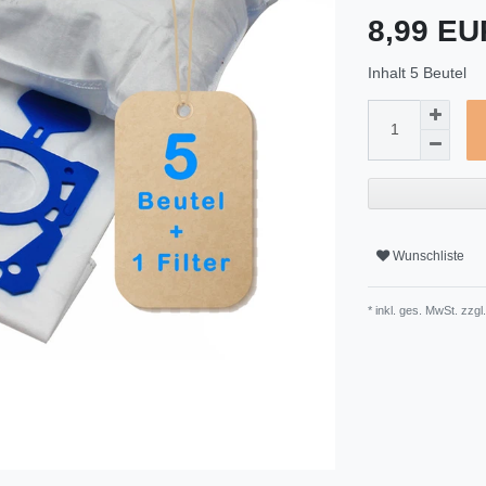
8,99 E
Inhalt
5
Beutel
Wunschliste
* inkl. ges. MwSt. zzgl.