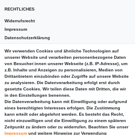
RECHTLICHES
Widerrufsrecht
Impressum
Datenschutzerklärung
AGB
Wir verwenden Cookies und ähnliche Technologien auf
Versandkosten
unserer Website und verarbeiten personenbezogene Daten
Barrierefreiheit
von Besucher:innen unserer Webseite (z.B. IP-Adresse), um
z.B. Inhalte und Anzeigen zu personalisieren, Medien von
Anleitungen
Drittanbietern einzubinden oder Zugriffe auf unsere Website
zu analysieren. Die Datenverarbeitung erfolgt erst durch
Vertrag widerrufen
gesetzte Cookies. Wir teilen diese Daten mit Dritten, die wir
PARTNER
in den Einstellungen benennen.
Die Datenverarbeitung kann mit Einwilligung oder aufgrund
DHL
eines berechtigten Interesses erfolgen. Die Zustimmung
kann erteilt oder abgelehnt werden. Es besteht das Recht,
GLS
nicht einzuwilligen und die Einwilligung zu einem späteren
DB Schenker
Zeitpunkt zu ändern oder zu widerrufen. Beachten Sie unser
PaketPLUS
Impressum
und weitere Hinweise zur Verwendung