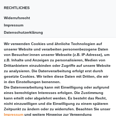
RECHTLICHES
Widerrufsrecht
Impressum
Datenschutzerklärung
AGB
Wir verwenden Cookies und ähnliche Technologien auf
Versandkosten
unserer Website und verarbeiten personenbezogene Daten
Barrierefreiheit
von Besucher:innen unserer Webseite (z.B. IP-Adresse), um
z.B. Inhalte und Anzeigen zu personalisieren, Medien von
Anleitungen
Drittanbietern einzubinden oder Zugriffe auf unsere Website
zu analysieren. Die Datenverarbeitung erfolgt erst durch
Vertrag widerrufen
gesetzte Cookies. Wir teilen diese Daten mit Dritten, die wir
PARTNER
in den Einstellungen benennen.
Die Datenverarbeitung kann mit Einwilligung oder aufgrund
DHL
eines berechtigten Interesses erfolgen. Die Zustimmung
kann erteilt oder abgelehnt werden. Es besteht das Recht,
GLS
nicht einzuwilligen und die Einwilligung zu einem späteren
DB Schenker
Zeitpunkt zu ändern oder zu widerrufen. Beachten Sie unser
PaketPLUS
Impressum
und weitere Hinweise zur Verwendung