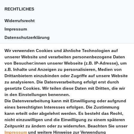
RECHTLICHES
Widerrufsrecht
Impressum
Datenschutzerklärung
AGB
Wir verwenden Cookies und ähnliche Technologien auf
Versandkosten
unserer Website und verarbeiten personenbezogene Daten
Barrierefreiheit
von Besucher:innen unserer Webseite (z.B. IP-Adresse), um
z.B. Inhalte und Anzeigen zu personalisieren, Medien von
Anleitungen
Drittanbietern einzubinden oder Zugriffe auf unsere Website
zu analysieren. Die Datenverarbeitung erfolgt erst durch
Vertrag widerrufen
gesetzte Cookies. Wir teilen diese Daten mit Dritten, die wir
PARTNER
in den Einstellungen benennen.
Die Datenverarbeitung kann mit Einwilligung oder aufgrund
DHL
eines berechtigten Interesses erfolgen. Die Zustimmung
kann erteilt oder abgelehnt werden. Es besteht das Recht,
GLS
nicht einzuwilligen und die Einwilligung zu einem späteren
DB Schenker
Zeitpunkt zu ändern oder zu widerrufen. Beachten Sie unser
PaketPLUS
Impressum
und weitere Hinweise zur Verwendung