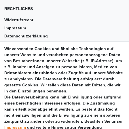
RECHTLICHES
Widerrufsrecht
Impressum
Datenschutzerklärung
AGB
Wir verwenden Cookies und ähnliche Technologien auf
Versandkosten
unserer Website und verarbeiten personenbezogene Daten
Barrierefreiheit
von Besucher:innen unserer Webseite (z.B. IP-Adresse), um
z.B. Inhalte und Anzeigen zu personalisieren, Medien von
Anleitungen
Drittanbietern einzubinden oder Zugriffe auf unsere Website
zu analysieren. Die Datenverarbeitung erfolgt erst durch
Vertrag widerrufen
gesetzte Cookies. Wir teilen diese Daten mit Dritten, die wir
PARTNER
in den Einstellungen benennen.
Die Datenverarbeitung kann mit Einwilligung oder aufgrund
DHL
eines berechtigten Interesses erfolgen. Die Zustimmung
kann erteilt oder abgelehnt werden. Es besteht das Recht,
GLS
nicht einzuwilligen und die Einwilligung zu einem späteren
DB Schenker
Zeitpunkt zu ändern oder zu widerrufen. Beachten Sie unser
PaketPLUS
Impressum
und weitere Hinweise zur Verwendung