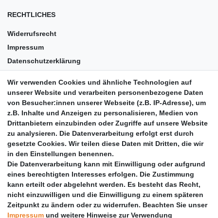
RECHTLICHES
Widerrufsrecht
Impressum
Datenschutzerklärung
AGB
Wir verwenden Cookies und ähnliche Technologien auf
Versandkosten
unserer Website und verarbeiten personenbezogene Daten
Barrierefreiheit
von Besucher:innen unserer Webseite (z.B. IP-Adresse), um
z.B. Inhalte und Anzeigen zu personalisieren, Medien von
Anleitungen
Drittanbietern einzubinden oder Zugriffe auf unsere Website
zu analysieren. Die Datenverarbeitung erfolgt erst durch
Vertrag widerrufen
gesetzte Cookies. Wir teilen diese Daten mit Dritten, die wir
PARTNER
in den Einstellungen benennen.
Die Datenverarbeitung kann mit Einwilligung oder aufgrund
DHL
eines berechtigten Interesses erfolgen. Die Zustimmung
kann erteilt oder abgelehnt werden. Es besteht das Recht,
GLS
nicht einzuwilligen und die Einwilligung zu einem späteren
DB Schenker
Zeitpunkt zu ändern oder zu widerrufen. Beachten Sie unser
PaketPLUS
Impressum
und weitere Hinweise zur Verwendung