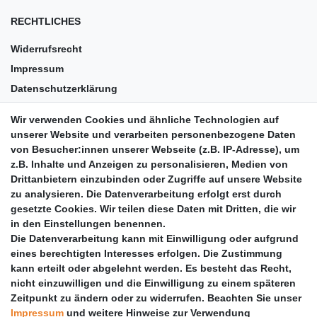
RECHTLICHES
Widerrufsrecht
Impressum
Datenschutzerklärung
AGB
Wir verwenden Cookies und ähnliche Technologien auf
Versandkosten
unserer Website und verarbeiten personenbezogene Daten
Barrierefreiheit
von Besucher:innen unserer Webseite (z.B. IP-Adresse), um
z.B. Inhalte und Anzeigen zu personalisieren, Medien von
Anleitungen
Drittanbietern einzubinden oder Zugriffe auf unsere Website
zu analysieren. Die Datenverarbeitung erfolgt erst durch
Vertrag widerrufen
gesetzte Cookies. Wir teilen diese Daten mit Dritten, die wir
PARTNER
in den Einstellungen benennen.
Die Datenverarbeitung kann mit Einwilligung oder aufgrund
DHL
eines berechtigten Interesses erfolgen. Die Zustimmung
kann erteilt oder abgelehnt werden. Es besteht das Recht,
GLS
nicht einzuwilligen und die Einwilligung zu einem späteren
DB Schenker
Zeitpunkt zu ändern oder zu widerrufen. Beachten Sie unser
PaketPLUS
Impressum
und weitere Hinweise zur Verwendung