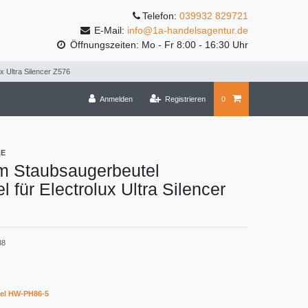
Telefon:
039932 829721
E-Mail:
info@1a-handelsagentur.de
Öffnungszeiten: Mo - Fr 8:00 - 16:30 Uhr
x Ultra Silencer Z576
Anmelden
Registrieren
0
LE
m Staubsaugerbeutel
l für Electrolux Ultra Silencer
88
el HW-PH86-5