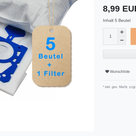
8,99 E
Inhalt
5
Beutel
Wunschliste
* inkl. ges. MwSt. zzgl.