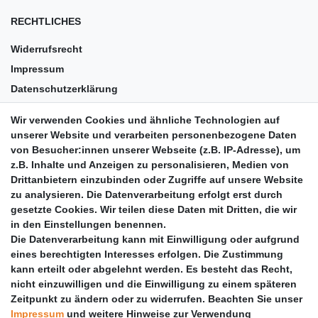
RECHTLICHES
Widerrufsrecht
Impressum
Datenschutzerklärung
AGB
Wir verwenden Cookies und ähnliche Technologien auf
Versandkosten
unserer Website und verarbeiten personenbezogene Daten
Barrierefreiheit
von Besucher:innen unserer Webseite (z.B. IP-Adresse), um
z.B. Inhalte und Anzeigen zu personalisieren, Medien von
Anleitungen
Drittanbietern einzubinden oder Zugriffe auf unsere Website
zu analysieren. Die Datenverarbeitung erfolgt erst durch
Vertrag widerrufen
gesetzte Cookies. Wir teilen diese Daten mit Dritten, die wir
PARTNER
in den Einstellungen benennen.
Die Datenverarbeitung kann mit Einwilligung oder aufgrund
DHL
eines berechtigten Interesses erfolgen. Die Zustimmung
kann erteilt oder abgelehnt werden. Es besteht das Recht,
GLS
nicht einzuwilligen und die Einwilligung zu einem späteren
DB Schenker
Zeitpunkt zu ändern oder zu widerrufen. Beachten Sie unser
PaketPLUS
Impressum
und weitere Hinweise zur Verwendung