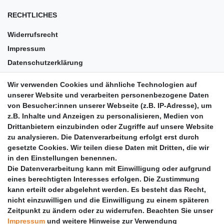
RECHTLICHES
Widerrufsrecht
Impressum
Datenschutzerklärung
AGB
Wir verwenden Cookies und ähnliche Technologien auf
Versandkosten
unserer Website und verarbeiten personenbezogene Daten
Barrierefreiheit
von Besucher:innen unserer Webseite (z.B. IP-Adresse), um
z.B. Inhalte und Anzeigen zu personalisieren, Medien von
Anleitungen
Drittanbietern einzubinden oder Zugriffe auf unsere Website
zu analysieren. Die Datenverarbeitung erfolgt erst durch
Vertrag widerrufen
gesetzte Cookies. Wir teilen diese Daten mit Dritten, die wir
PARTNER
in den Einstellungen benennen.
Die Datenverarbeitung kann mit Einwilligung oder aufgrund
DHL
eines berechtigten Interesses erfolgen. Die Zustimmung
kann erteilt oder abgelehnt werden. Es besteht das Recht,
GLS
nicht einzuwilligen und die Einwilligung zu einem späteren
DB Schenker
Zeitpunkt zu ändern oder zu widerrufen. Beachten Sie unser
PaketPLUS
Impressum
und weitere Hinweise zur Verwendung